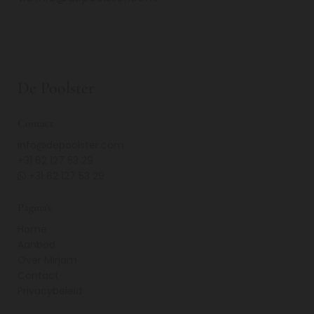
De Poolster
.
Contact
info@depoolster.com
+31 62 127 53 29
+31 62 127 53 29

Pagina's
Home
Aanbod
Over Mirjam
Contact
Privacybeleid