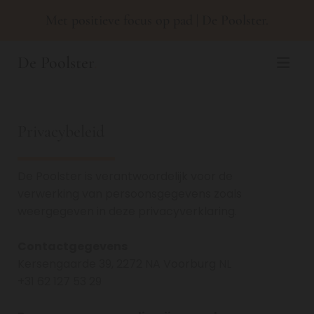
Met positieve focus op pad​ | De Poolster.
De Poolster
.
Privacybeleid
De Poolster is verantwoordelijk voor de
verwerking van persoonsgegevens zoals
weergegeven in deze privacyverklaring.
Contactgegevens
Kersengaarde 39, 2272 NA Voorburg NL
+31 62 127 53 29