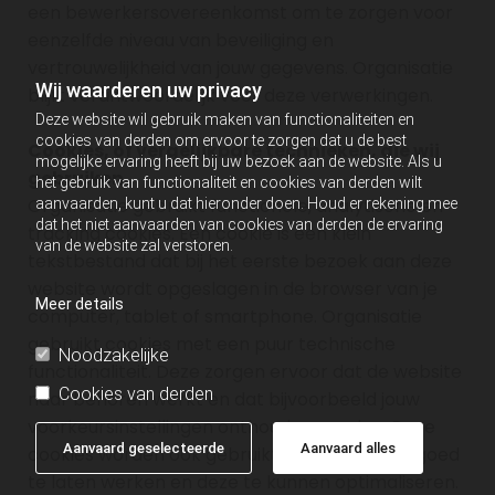
een bewerkersovereenkomst om te zorgen voor
eenzelfde niveau van beveiliging en
vertrouwelijkheid van jouw gegevens. Organisatie
Wij waarderen uw privacy
blijft verantwoordelijk voor deze verwerkingen.
Deze website wil gebruik maken van functionaliteiten en
cookies van derden om ervoor te zorgen dat u de best
Cookies, of vergelijkbare technieken, die wij
mogelijke ervaring heeft bij uw bezoek aan de website. Als u
gebruiken
het gebruik van functionaliteit en cookies van derden wilt
Organisatie gebruikt functionele, analytische en
aanvaarden, kunt u dat hieronder doen. Houd er rekening mee
dat het niet aanvaarden van cookies van derden de ervaring
tracking cookies. Een cookie is een klein
van de website zal verstoren.
tekstbestand dat bij het eerste bezoek aan deze
website wordt opgeslagen in de browser van je
Meer details
computer, tablet of smartphone. Organisatie
gebruikt cookies met een puur technische
Noodzakelijke
functionaliteit. Deze zorgen ervoor dat de website
Cookies van derden
naar behoren werkt en dat bijvoorbeeld jouw
voorkeursinstellingen onthouden worden. Deze
Aanvaard geselecteerde
Aanvaard alles
cookies worden ook gebruikt om de website goed
te laten werken en deze te kunnen optimaliseren.